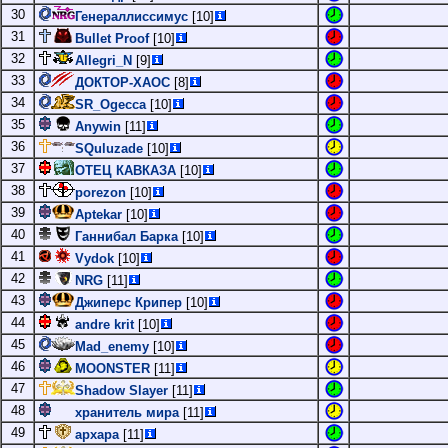
30
Генераллиссимус
[10]
31
Bullet Proof
[10]
32
Allegri_N
[9]
33
ДОКТОР-ХАОС
[8]
34
SR_Ogecca
[10]
35
Anywin
[11]
36
SQuluzade
[10]
37
ОТЕЦ КАВКАЗА
[10]
38
porezon
[10]
39
Aptekar
[10]
40
Ганнибал Барка
[10]
41
Vydok
[10]
42
NRG
[11]
43
Джиперс Крипер
[10]
44
andre krit
[10]
45
Mad_enemy
[10]
46
MOONSTER
[11]
47
Shadow Slayer
[11]
48
хранитель мира
[11]
49
архара
[11]