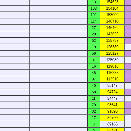
154623
13
154104
103
153009
191
146710
114
146469
27
143655
20
139797
52
126389
19
125127
56
125089
4
119016
16
116238
48
113516
87
95147
40
94724
58
94447
11
93641
79
91893
32
89700
17
89185
3
88461
9