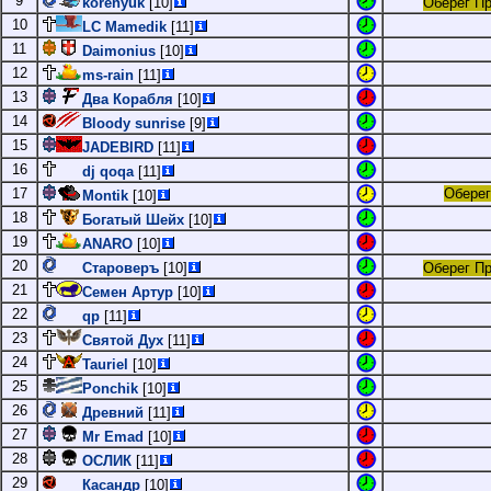
9
korenyuk
[10]
Оберег П
10
LC Mamedik
[11]
11
Daimonius
[10]
12
ms-rain
[11]
13
Два Корабля
[10]
14
Bloody sunrise
[9]
15
JADEBIRD
[11]
16
dj qoqa
[11]
17
Обере
Montik
[10]
18
Богатый Шейх
[10]
19
ANARO
[10]
20
Староверъ
[10]
Оберег П
21
Семен Артур
[10]
22
qp
[11]
23
Святой Дух
[11]
24
Tauriel
[10]
25
Ponchik
[10]
26
Древний
[11]
27
Mr Emad
[10]
28
ОСЛИК
[11]
29
Касандр
[10]