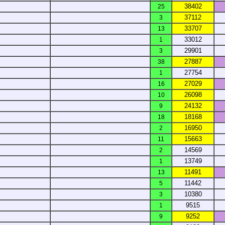
38402
25
37112
3
33707
13
33012
1
29901
3
27887
38
27754
1
27029
16
26098
10
24132
9
18168
18
16950
2
15663
11
14569
2
13749
1
11491
13
11442
5
10380
3
9515
1
9252
9