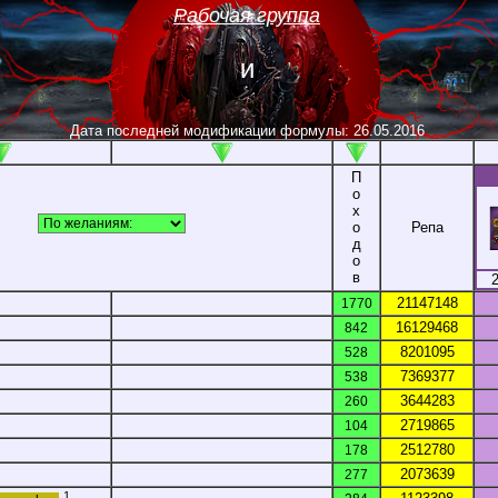
Рабочая группа
неопытных
Дата последней модификации формулы: 26.05.2016
П
о
х
о
Репа
д
о
в
21147148
1770
16129468
842
8201095
528
7369377
538
3644283
260
2719865
104
2512780
178
2073639
277
1