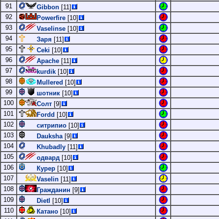
91
Gibbon
[11]
92
Powerfire
[10]
93
Vaselinse
[10]
94
Заря
[11]
95
Ceki
[10]
96
Apache
[11]
97
kurdik
[10]
98
Mullered
[10]
99
шотник
[10]
100
Солт
[9]
101
Fordd
[10]
102
ситрипио
[10]
103
Dauksha
[9]
104
Khubadly
[11]
105
одвард
[10]
106
Курер
[10]
107
Vaselin
[11]
108
Гражданин
[9]
109
Dietl
[10]
110
Катано
[10]