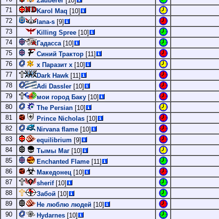
Zauberer
[10]
71
Karol Maq
[10]
72
lana-s
[9]
73
Killing Spree
[10]
74
Гадасса
[10]
75
Синий Трактор
[11]
76
х Паразит х
[10]
77
Dark Hawk
[11]
78
Adi Dassler
[10]
79
мои город Баку
[10]
80
The Persian
[10]
81
Prince Nicholas
[10]
82
Nirvana flame
[10]
83
equilibrium
[9]
84
Тымы Маг
[10]
85
Enchanted Flame
[11]
86
Македонец
[10]
87
sherif
[10]
88
Забой
[10]
89
Не люблю людей
[10]
90
Hydarnes
[10]