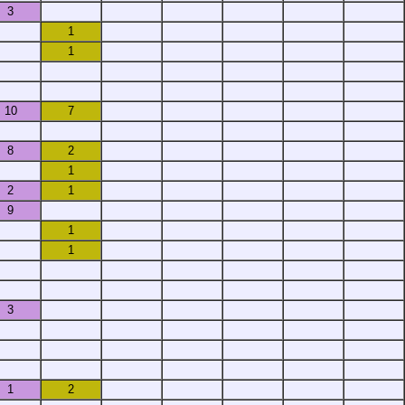
3
1
1
10
7
8
2
1
2
1
9
1
1
3
1
2