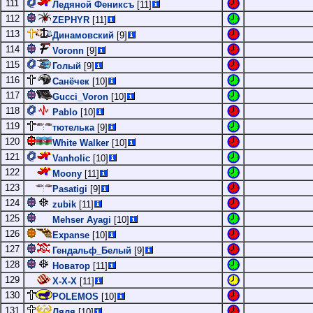
111
Ледяной Фениксъ
[11]
112
ZEPHYR
[11]
113
Динамовский
[9]
114
Voronn
[9]
115
Голый
[9]
116
Санёчек
[10]
117
Gucci_Voron
[10]
118
Pablo
[10]
119
тютелька
[9]
120
White Walker
[10]
121
Vanholic
[10]
122
Moony
[11]
123
Pasatigi
[9]
124
zubik
[11]
125
Mehser Ayagi
[10]
126
Expanse
[10]
127
Гендальф_Белый
[9]
128
Новатор
[11]
129
Х-Х-Х
[11]
130
POLEMOS
[10]
131
Ляля
[10]