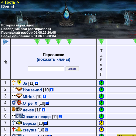
< Гость >
[Войти]
История перекидок
Последние бои (логи/разбор)
Последний разбор 05.08.26 20:08
Бабка обновилась 01.06.16 00:04
Т
Персонажи
а
(показать кланы)
й
№
м
е
р
1
Ja
[11]
2
House-md
[10]
3
MIrlok
[10]
4
O_pe_X
[10]
5
неизв
[11]
6
Хозяин пещер
[11]
7
Береза
[10]
8
creytus
[10]