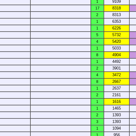
9109
1
8318
17
8313
2
6353
1
6226
1
5732
5
5420
4
5033
1
4904
8
4492
1
3901
2
3472
4
2667
8
2637
1
2161
2
1616
1
1465
1
1393
2
1393
3
1094
1
956
1