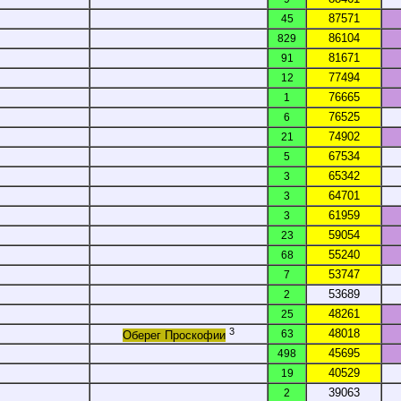
87571
45
86104
829
81671
91
77494
12
76665
1
76525
6
74902
21
67534
5
65342
3
64701
3
61959
3
59054
23
55240
68
53747
7
53689
2
48261
25
3
48018
63
Оберег Проскофии
45695
498
40529
19
39063
2