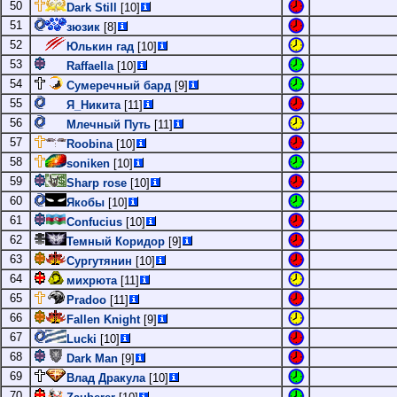
50
Dark Still
[10]
51
зюзик
[8]
52
Юлькин гад
[10]
53
Raffaella
[10]
54
Сумеречный бард
[9]
55
Я_Никита
[11]
56
Млечный Путь
[11]
57
Roobina
[10]
58
soniken
[10]
59
Sharp rose
[10]
60
Якобы
[10]
61
Confucius
[10]
62
Темный Коридор
[9]
63
Сургутянин
[10]
64
михрюта
[11]
65
Pradoo
[11]
66
Fallen Knight
[9]
67
Lucki
[10]
68
Dark Man
[9]
69
Влад Дракула
[10]
70