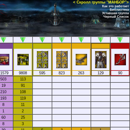
< Скролл группы "МАНБОР">
Как это работает
Библиотека
Уставшая группа
Черный Список
21579
9808
595
823
263
129
90
503
113
19
91
210
108
193
119
8
11
1
2
60
25
8
3