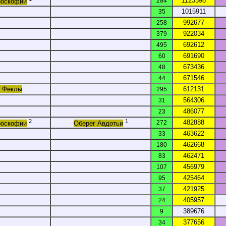
1123398
284
роскофии
1015911
35
992677
258
922034
379
692612
495
691690
60
673436
48
671546
44
г Феклы
612131
295
564306
31
486077
23
2
1
482888
272
роскофии
Оберег Авдотьи
463622
33
462668
180
462471
83
456979
107
425464
95
421925
37
405957
24
389676
9
377656
34