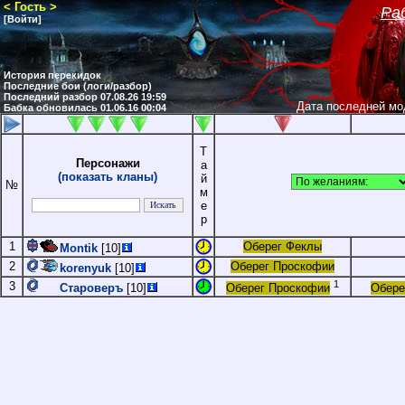
< Гость >
Ра
[Войти]
История перекидок
Последние бои (логи/разбор)
Последний разбор 07.08.26 19:59
Дата последней мо
Бабка обновилась 01.06.16 00:04
Т
Персонажи
а
(показать кланы)
й
№
м
е
р
1
Оберег Феклы
Montik
[10]
2
Оберег Проскофии
korenyuk
[10]
1
3
Староверъ
[10]
Оберег Проскофии
Обере