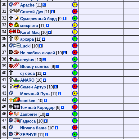
30
Apache
[11]
31
Святой Дух
[11]
32
Сумеречный бард
[9]
33
михрюта
[11]
34
Karol Maq
[10]
35
архара
[11]
36
Lucki
[10]
37
Не люблю людей
[10]
38
creytus
[10]
39
Bloody sunrise
[9]
40
dj qoqa
[11]
41
ANARO
[10]
42
Семен Артур
[10]
43
Млечный Путь
[11]
44
soniken
[10]
45
Темный Коридор
[9]
46
Zauberer
[10]
47
Гадасса
[10]
48
Nirvana flame
[10]
49
ZEPHYR
[11]