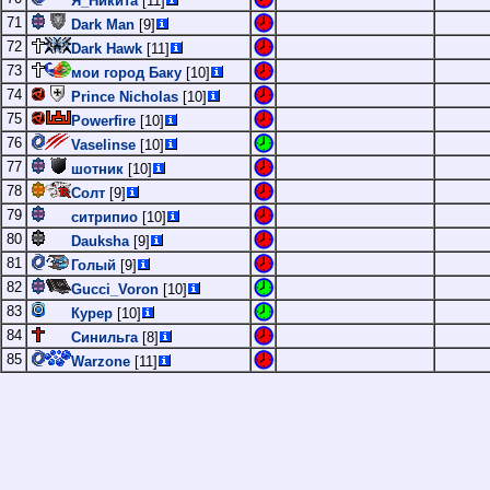
Я_Никита
[11]
71
Dark Man
[9]
72
Dark Hawk
[11]
73
мои город Баку
[10]
74
Prince Nicholas
[10]
75
Powerfire
[10]
76
Vaselinse
[10]
77
шотник
[10]
78
Солт
[9]
79
ситрипио
[10]
80
Dauksha
[9]
81
Голый
[9]
82
Gucci_Voron
[10]
83
Курер
[10]
84
Синильга
[8]
85
Warzone
[11]