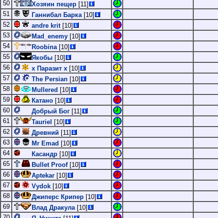
50
Хозяин пещер
[11]
51
Ганнибал Барка
[10]
52
andre krit
[10]
53
Mad_enemy
[10]
54
Roobina
[10]
55
Якобы
[10]
56
х Паразит х
[10]
57
The Persian
[10]
58
Mullered
[10]
59
Катано
[10]
60
Добрый Бог
[11]
61
Tauriel
[10]
62
Древний
[11]
63
Mr Emad
[10]
64
Касандр
[10]
65
Bullet Proof
[10]
66
Aptekar
[10]
67
Vydok
[10]
68
Джиперс Крипер
[10]
69
Влад Дракула
[10]
70