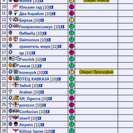
9
Оберег Феклы
Montik
[10]
10
Юлькин гад
[10]
11
Два Корабля
[10]
12
Береза
[10]
13
Генераллиссимус
[10]
14
Raffaella
[10]
15
Daimonius
[10]
16
хранитель мира
[11]
17
qp
[11]
18
Ponchik
[10]
19
неизв
[11]
20
Оберег Проскофии
korenyuk
[10]
21
ОТЕЦ КАВКАЗА
[10]
22
Забой
[10]
23
Araben
[10]
24
SR_Ogecca
[10]
25
porezon
[10]
26
Confucius
[10]
27
sherif
[10]
28
Anywin
[11]
29
Killing Spree
[10]