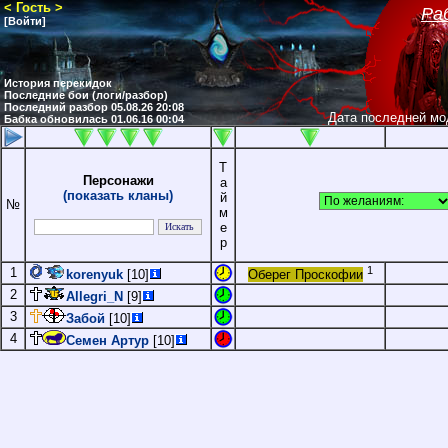
< Гость >
Ра
[Войти]
История перекидок
Последние бои (логи/разбор)
Последний разбор 05.08.26 20:08
Дата последней мо
Бабка обновилась 01.06.16 00:04
Т
Персонажи
а
(показать кланы)
й
№
м
е
р
1
1
korenyuk
[10]
Оберег Проскофии
2
Allegri_N
[9]
3
Забой
[10]
4
Семен Артур
[10]