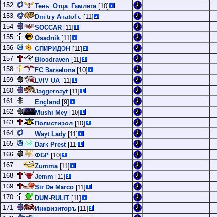
152
Тень_Отца_Гамлета
[10]
153
Dmitry Anatolic
[11]
154
SOCCAR
[11]
155
Osadnik
[11]
156
СПИРИДОН
[11]
157
Bloodraven
[11]
158
FC Barselona
[10]
159
LVIV UA
[11]
160
Jaggernayt
[11]
161
England
[9]
162
Mushi Mey
[10]
163
Полистирол
[10]
164
Wayt Lady
[11]
165
Dark Prest
[11]
166
ФБР
[10]
167
Zumma
[11]
168
Jemm
[11]
169
Sir De Marco
[11]
170
DUM-RULIT
[11]
171
Инквизиторъ
[11]