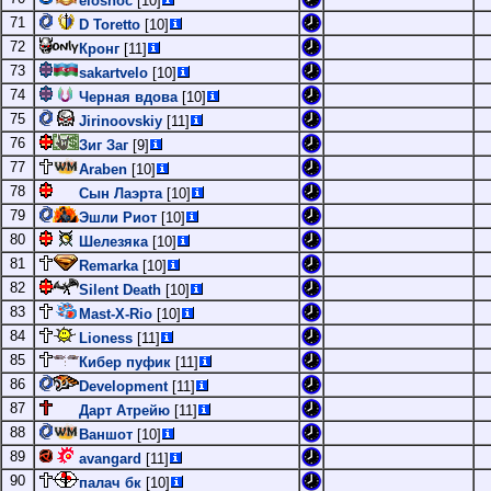
elosnoc
[10]
71
D Toretto
[10]
72
Кронг
[11]
73
sakartvelo
[10]
74
Черная вдова
[10]
75
Jirinoovskiy
[11]
76
Зиг Заг
[9]
77
Araben
[10]
78
Сын Лаэрта
[10]
79
Эшли Риот
[10]
80
Шелезяка
[10]
81
Remarka
[10]
82
Silent Death
[10]
83
Mast-X-Rio
[10]
84
Lioness
[11]
85
Кибер пуфик
[11]
86
Development
[11]
87
Дарт Атрейю
[11]
88
Ваншот
[10]
89
avangard
[11]
90
палач бк
[10]