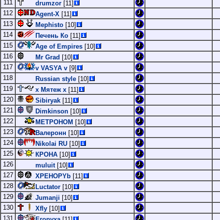
111
drumzor
[11]
112
Agent-X
[11]
113
Mephisto
[10]
114
Печень Ко
[11]
115
Age of Empires
[10]
116
Mr Grad
[10]
117
v VASYA v
[9]
118
Russian style
[10]
119
х Мятеж х
[11]
120
Sibiryak
[11]
121
Dimkinson
[10]
122
METPOHOM
[10]
123
Валеронн
[10]
124
Nikolai RU
[10]
125
КРОНА
[10]
126
muluit
[10]
127
XPEHOPYb
[11]
128
Luctator
[10]
129
Jumanji
[10]
130
Xfly
[10]
131
Егоруха
[11]