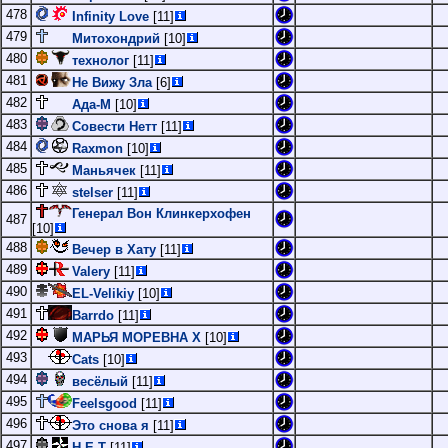
478
Infinity Love
[11]
479
Митохондрий
[10]
480
технолог
[11]
481
Не Вижу Зла
[6]
482
Ада-М
[10]
483
Совести Нетт
[11]
484
Raxmon
[10]
485
Маньячек
[11]
486
stelser
[11]
Генерал Вон Клинкерхофен
487
[10]
488
Вечер в Хату
[11]
489
Valery
[11]
490
EL-Velikiy
[10]
491
Barrdo
[11]
492
МАРЬЯ МОРЕВНА Х
[10]
493
Cats
[10]
494
весёлый
[11]
495
Feelsgood
[11]
496
Это снова я
[11]
497
Н-Е-Т
[11]