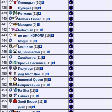
437
Леонидыч
[10]
438
Цукерка
[10]
439
Ротманс
[11]
440
Ambers Fisher
[10]
441
Махадев
[9]
442
Relaxplan
[11]
443
во имя КОРОЛЯ
[10]
444
Mogul
[10]
445
Lesnik-ee
[11]
446
M_Shumacher
[11]
447
Zarathustra
[11]
448
Красна Василиса
[11]
449
Полутруп
[10]
450
Дед Маст Дай
[10]
451
Immortal Queen
[8]
452
Неприкаяный
[11]
453
Ra Sha
[11]
454
Сабака
[11]
455
Злой Вилли
[11]
456
yvan
[10]