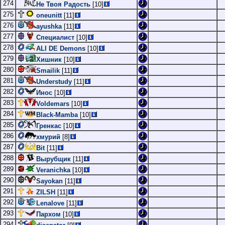
274
Не Твоя Радость
[10]
275
oneunitt
[11]
276
ayushka
[11]
277
Специалист
[10]
278
ALI DE Demons
[10]
279
Хишник
[10]
280
Smailik
[11]
281
Understudy
[11]
282
Инос
[10]
283
Voldemars
[10]
284
Black-Mamba
[10]
285
Гренкас
[10]
286
хмурий
[8]
287
Bit
[11]
288
Вырубщик
[11]
289
Veranichka
[10]
290
Sayokan
[11]
291
ZILSH
[11]
292
Lenalove
[11]
293
Пархом
[10]
294