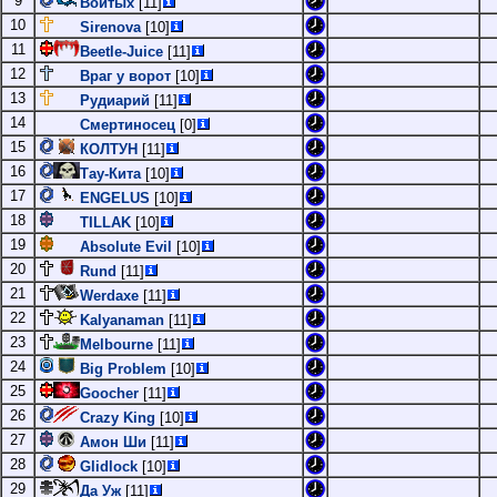
9
Войтых
[11]
10
Sirenova
[10]
11
Beetle-Juice
[11]
12
Враг у ворот
[10]
13
Рудиарий
[11]
14
Смертиносец
[0]
15
КОЛТУН
[11]
16
Тау-Кита
[10]
17
ENGELUS
[10]
18
TILLAK
[10]
19
Absolute Evil
[10]
20
Rund
[11]
21
Werdaxe
[11]
22
Kalyanaman
[11]
23
Melbourne
[11]
24
Big Problem
[10]
25
Goocher
[11]
26
Crazy King
[10]
27
Амон Ши
[11]
28
Glidlock
[10]
29
Да Уж
[11]