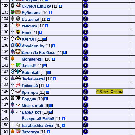
132
Скурил Шишку
[11]
133
Бубончик
[10]
134
Darzamat
[11]
135
тёлочка
[11]
136
Hook
[11]
137
XAPOH
[11]
138
Abaddon by
[11]
139
Джон Ла Колбасо
[11]
140
Monster-kill
[10]
141
J-oke-R
[11]
142
Kubinkali
[11]
143
Jackal-metal
[11]
144
Грёзный
[11]
145
Оберег Феклы
Критяра
[11]
146
Лордик
[10]
147
Missis mult
[9]
148
Дарья кот
[10]
149
Ёккарный Бабай
[11]
150
Barabashka Zwer
[10]
151
Затоптун
[11]