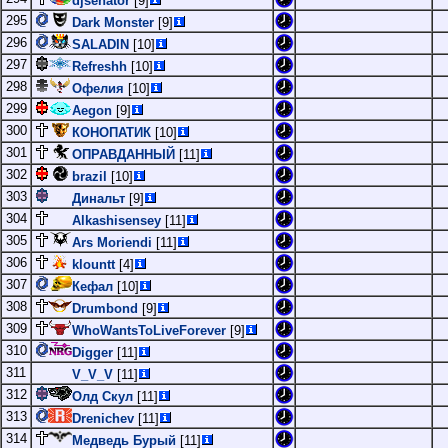
djsenator
[9]
295
Dark Monster
[9]
296
SALADIN
[10]
297
Refreshh
[10]
298
Офелия
[10]
299
Aegon
[9]
300
КОНОПАТИК
[10]
301
ОПРАВДАННЫЙ
[11]
302
brazil
[10]
303
Динальт
[9]
304
Alkashisensey
[11]
305
Ars Moriendi
[11]
306
klountt
[4]
307
Кефал
[10]
308
Drumbond
[9]
309
WhoWantsToLiveForever
[9]
310
Digger
[11]
311
V_V_V
[11]
312
Олд Скул
[11]
313
Drenichev
[11]
314
Медведь Бурый
[11]