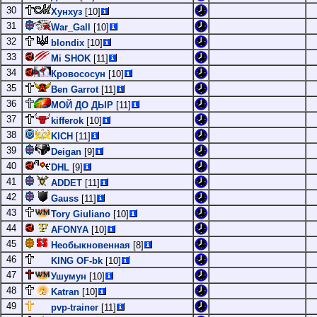
30
Хунхуз
[10]
31
War_Gall
[10]
32
blondix
[10]
33
Mi SHOK
[11]
34
Кровососун
[10]
35
Ben Garrot
[11]
36
МОЙ ДО ДЫР
[11]
37
kifferok
[10]
38
KICH
[11]
39
Deigan
[9]
40
DHL
[9]
41
ADDET
[11]
42
Gauss
[11]
43
Tory Giuliano
[10]
44
AFONYA
[10]
45
Необыкновенная
[8]
46
KING OF-bk
[10]
47
Ушумун
[10]
48
Katran
[10]
49
pvp-trainer
[11]