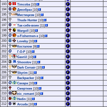
193
Timcoba
[10]
194
Дикобраз
[10]
195
Мистицизм
[10]
196
Thude Hunter
[10]
197
Так-себе-воин
[11]
198
Wargoll
[10]
199
x-Fishermen-x
[10]
200
Loveby
[10]
201
Косталом
[9]
202
Г-О-Р
[10]
203
Gavriil
[10]
204
Shoostov
[11]
205
Dark Corsair
[10]
206
Skyrim
[11]
207
Backpacker
[10]
208
Сахара
[10]
209
Смертник
[10]
210
nic_romant
[10]
211
Hedin
[11]
212
Arcuda
[10]