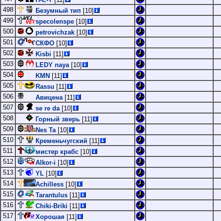
498
Безумный тип
[10]
499
specolenspe
[10]
500
petrovichzak
[10]
501
СКФО
[10]
502
Kisbi
[11]
503
LEDY naya
[10]
504
KMN
[11]
505
Rassu
[11]
506
Авицена
[11]
507
se re da
[10]
508
Горный зверь
[11]
509
Nes Ta
[10]
510
Кременьчугский
[11]
511
мистер крабс
[10]
512
Alkor-i
[10]
513
YL
[10]
514
Achilless
[10]
515
Tarantulus
[11]
516
Chiki-Briki
[11]
517
Хорошая
[11]