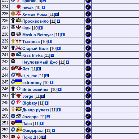
233
spartac
[9]
234
rewak
[10]
235
Химик Рома
[11]
236
Просквозило
[11]
237
Фин
[10]
238
Mask o Betrayer
[11]
239
Тыковка
[10]
240
Старый Волк
[10]
241
Kiss fm-ka
[11]
242
Неуловимый Джо
[11]
243
Яст
[11]
244
it_s_me
[11]
245
extrimboy
[10]
246
Вяйнемейнен
[10]
247
Jorge
[11]
248
Bigbaty
[11]
249
Днепр рулезз
[11]
250
Jozeppe
[11]
251
Пася
[11]
252
Фандараст
[11]
253
Псих Д
[8]