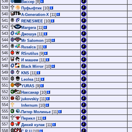
538
Вассер
[8]
539
Пуфыфтик
[10]
540
A-Generation-X
[11]
541
RENESMEE
[10]
542
Margera
[11]
543
Джошуа
[11]
544
Mr Salomon
[10]
545
Rusalca
[11]
546
RSrutilus
[9]
547
И машем
[11]
548
Black Mirror
[10]
549
KNS
[11]
550
Leolea
[11]
551
YURAS
[9]
552
Наксанар
[10]
553
jukovskiy
[11]
554
Infernum
[10]
555
Питер Молинье
[11]
556
Перикл
[11]
557
Дикий кулак
[11]
558
C R U
[10]