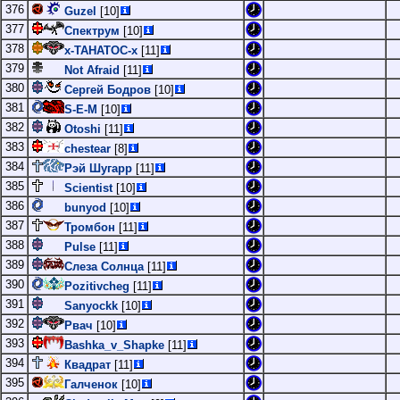
376
Guzel
[10]
377
Спектрум
[10]
378
х-ТАНАТОС-х
[11]
379
Not Afraid
[11]
380
Сергей Бодров
[10]
381
S-E-M
[10]
382
Otoshi
[11]
383
chestear
[8]
384
Рэй Шугарр
[11]
385
Scientist
[10]
386
bunyod
[10]
387
Тромбон
[11]
388
Pulse
[11]
389
Слеза Солнца
[11]
390
Pozitivcheg
[11]
391
Sanyockk
[10]
392
Рвач
[10]
393
Bashka_v_Shapke
[11]
394
Квадрат
[11]
395
Галченок
[10]