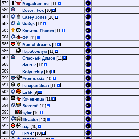
579
Megadrammer
[11]
580
Desert_Fox
[10]
581
Casey Jones
[10]
582
Чибур
[11]
583
Капитан Паника
[11]
584
ФР
[11]
585
Man of dreams
[8]
586
Парабеллум
[11]
587
Опасный Димон
[11]
588
dvuruk
[11]
589
Kolyutchiy
[10]
590
Fromrussia
[10]
591
Генерал Зиап
[11]
592
Lirlik
[9]
593
Кочевница
[11]
594
Starcraft
[11]
595
sylar
[10]
596
Ekvador
[10]
597
вад
[10]
598
П-М-Р
[10]