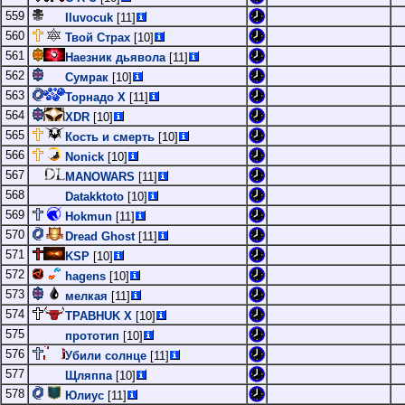
559
IIuvocuk
[11]
560
Твой Страх
[10]
561
Наезник дьявола
[11]
562
Сумрак
[10]
563
Торнадо Х
[11]
564
XDR
[10]
565
Кость и смерть
[10]
566
Nonick
[10]
567
MANOWARS
[11]
568
Datakktoto
[10]
569
Hokmun
[11]
570
Dread Ghost
[11]
571
KSP
[10]
572
hagens
[10]
573
мелкая
[11]
574
TPABHUK X
[10]
575
прототип
[10]
576
Убили солнце
[11]
577
Щляппа
[10]
578
Юлиус
[11]