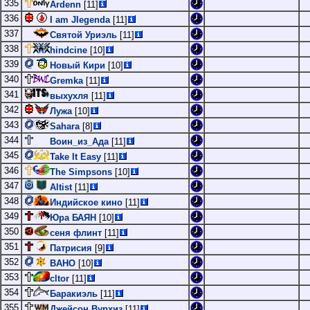
335
Ardenn
[11]
336
I am JIegenda
[11]
337
Святой Уриэль
[11]
338
hindcine
[10]
339
Новый Кири
[10]
340
Gremka
[11]
341
выхухля
[11]
342
Лужа
[10]
343
Sahara
[8]
344
Воин_из_Ада
[11]
345
Take It Easy
[11]
346
The Simpsons
[10]
347
Altist
[11]
348
Индийское кино
[11]
349
Юра БАЯН
[10]
350
сеня флинт
[11]
351
Патрисия
[9]
352
BAHO
[10]
353
cltor
[11]
354
Баракиэль
[11]
355
Джейсон Вурхиз
[11]