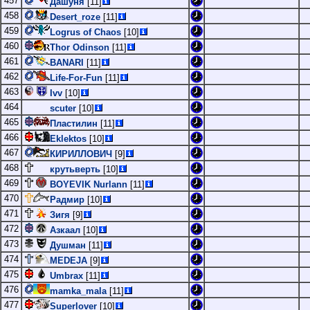
457
Дашуня
[11]
458
Desert_roze
[11]
459
Logrus of Chaos
[10]
460
Thor Odinson
[11]
461
BANARI
[11]
462
Life-For-Fun
[11]
463
Ivv
[10]
464
scuter
[10]
465
Пластилин
[11]
466
Eklektos
[10]
467
КИРИЛЛОВИЧ
[9]
468
крутьверть
[10]
469
BOYEVIK Nurlann
[11]
470
Радмир
[10]
471
Зигя
[9]
472
Азкаал
[10]
473
Душман
[11]
474
MEDEJA
[9]
475
Umbrax
[11]
476
mamka_mala
[11]
477
Superlover
[10]