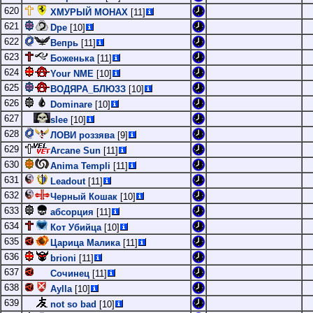
620
ХМУРЫЙ МОНАХ
[11]
621
Dpe
[10]
622
Вепрь
[11]
623
Боженька
[11]
624
Your NME
[10]
625
ВОДЯРА_БЛЮЗЗ
[10]
626
Dominare
[10]
627
slee
[10]
628
ЛОВИ роззява
[9]
629
Arcane Sun
[11]
630
Anima Templi
[11]
631
Leadout
[11]
632
Черный Кошак
[10]
633
абсорция
[11]
634
Кот Убийца
[10]
635
Царица Малика
[11]
636
brioni
[11]
637
Сочинец
[11]
638
Aylla
[10]
639
not so bad
[10]