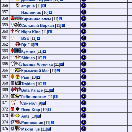
356
ampula
[11]
357
Настенчик
[10]
358
Кирминал алем
[11]
359
Сильный Виркан
[11]
360
Night King
[11]
361
BSE
[11]
362
Djr
[10]
363
Кумчик
[11]
364
Skittles
[10]
365
Львица Аллочка
[11]
366
Крымский Маг
[11]
367
Рык
[10]
368
Traiden
[10]
369
Buta Palace
[11]
370
Гибонопотам
[11]
371
Синегал
[9]
372
Якен Хгар
[10]
373
Antz
[10]
374
Раставание
[11]
375
Maxim_us
[11]