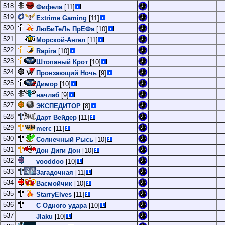
518
Фифела
[11]
519
Extrime Gaming
[11]
520
ЛюБиТеЛь ПрЕФа
[10]
521
Морской-Ангел
[11]
522
Rapira
[10]
523
Штопаный Крот
[10]
524
Пронзающий Ночь
[9]
525
Димор
[10]
526
начлаб
[9]
527
ЭКСПЕДИТОР
[8]
528
Дарт Вейдер
[11]
529
merc
[11]
530
Солнечный Рысь
[10]
531
Дон Диги Дон
[10]
532
vooddoo
[10]
533
Загадочная
[11]
534
Васмойчик
[10]
535
StarryElves
[11]
536
С Одного удара
[10]
537
JIaku
[10]