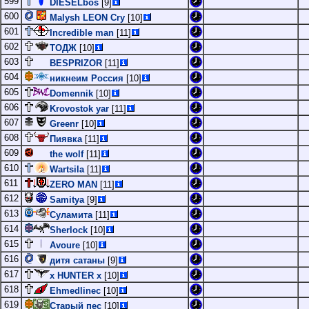
599
DIESELbos
[9]
600
Malysh LEON Cry
[10]
601
Incredible man
[11]
602
ТОДЖ
[10]
603
BESPRIZOR
[11]
604
никнеим Россия
[10]
605
Domennik
[10]
606
Krovostok yar
[11]
607
Greenr
[10]
608
Пиявка
[11]
609
the wolf
[11]
610
Wartsila
[11]
611
ZERO MAN
[11]
612
Samitya
[9]
613
Суламита
[11]
614
Sherlock
[10]
615
Avoure
[10]
616
дитя сатаны
[9]
617
x HUNTER x
[10]
618
Ehmedlinec
[10]
619
Старый пес
[10]