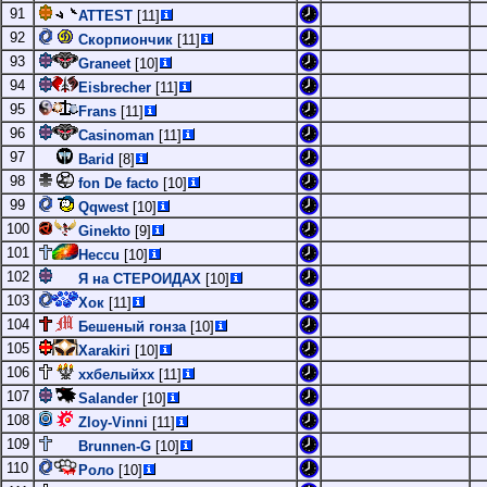
91
ATTEST
[11]
92
Скорпиончик
[11]
93
Graneet
[10]
94
Eisbrecher
[11]
95
Frans
[11]
96
Casinoman
[11]
97
Barid
[8]
98
fon De facto
[10]
99
Qqwest
[10]
100
Ginekto
[9]
101
Heccu
[10]
102
Я на СТЕРОИДАХ
[10]
103
Хок
[11]
104
Бешеный гонза
[10]
105
Xarakiri
[10]
106
ххбелыйхх
[11]
107
Salander
[10]
108
Zloy-Vinni
[11]
109
Brunnen-G
[10]
110
Роло
[10]