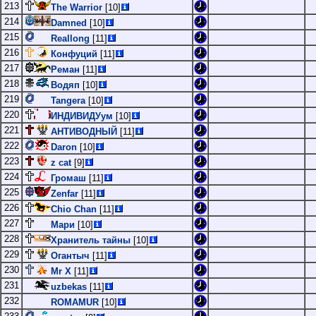
213
The Warrior
[10]
214
Damned
[10]
215
Reallong
[11]
216
Конфуций
[11]
217
Реман
[11]
218
Водяп
[10]
219
Tangera
[10]
220
ИНДИВИДУум
[10]
221
АНТИВОДНЫЙ
[11]
222
Daron
[10]
223
z cat
[9]
224
Громаш
[11]
225
Zenfar
[11]
226
Chio Chan
[11]
227
Мари
[10]
228
Хранитель тайны
[10]
229
Огантыч
[11]
230
Mr X
[11]
231
uzbekas
[11]
232
ROMAMUR
[10]