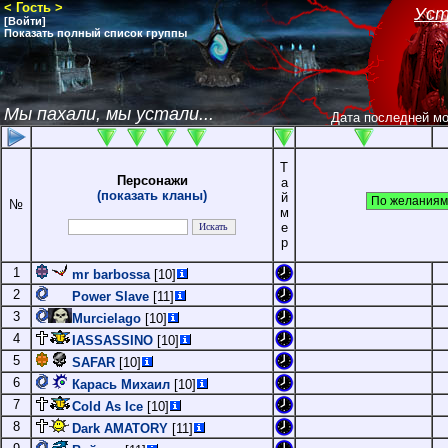
< Гость >
Уст
[Войти]
Показать полный список группы
Мы пахали, мы устали...
Дата последней м
Т
Персонажи
а
(показать кланы)
й
№
м
е
р
1
mr barbossa
[10]
2
Power Slave
[11]
3
Murcielago
[10]
4
IASSASSINO
[10]
5
SAFAR
[10]
6
Карась Михаил
[10]
7
Cold As Ice
[10]
8
Dark AMATORY
[11]