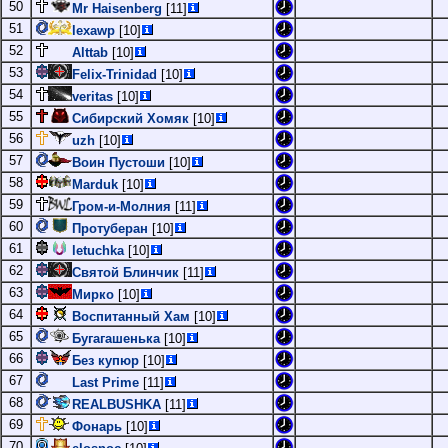
50
Mr Haisenberg
[11]
51
lexawp
[10]
52
Alttab
[10]
53
Felix-Trinidad
[10]
54
veritas
[10]
55
Сибирский Хомяк
[10]
56
uzh
[10]
57
Воин Пустоши
[10]
58
Marduk
[10]
59
Гром-и-Молния
[11]
60
Протуберан
[10]
61
letuchka
[10]
62
Святой Блинчик
[11]
63
Мирко
[10]
64
Воспитанный Хам
[10]
65
Бугагашенька
[10]
66
Без купюр
[10]
67
Last Prime
[11]
68
REALBUSHKA
[11]
69
Фонарь
[10]
70