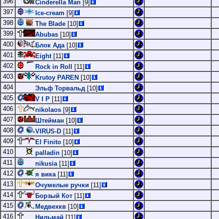
396
Cinderella Man
[9]
397
Ice-cream
[9]
398
The Blade
[10]
399
Abubas
[10]
400
Блок Ада
[10]
401
Eight
[11]
402
Rock in Roll
[11]
403
Krutoy PAREN
[10]
404
Эльф Торвальд
[10]
405
V I P
[11]
406
nikolaos
[9]
407
Штейман
[10]
408
VIRUS-D
[11]
409
El Finito
[10]
410
palladin
[10]
411
nikusia
[11]
412
я вика
[11]
413
Очумелые ручки
[11]
414
Борзый Кот
[11]
415
Медвехкв
[10]
416
Нильмай
[11]