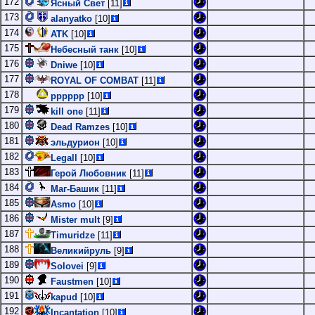
172
Ясный Свет
[11]
173
alanyatko
[10]
174
ATK
[10]
175
Небесный танк
[10]
176
Dniwe
[10]
177
ROYAL OF COMBAT
[11]
178
pppppp
[10]
179
kill one
[11]
180
Dead Ramzes
[10]
181
эльдурион
[10]
182
Legall
[10]
183
Герой Любовник
[11]
184
Маг-Башик
[11]
185
Asmo
[10]
186
Mister mult
[9]
187
Timuridze
[11]
188
Великийруль
[9]
189
Solovei
[9]
190
Faustmen
[10]
191
kapud
[10]
192
Incantation
[10]