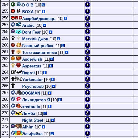
254
D O B
[10]
255
BOXA
[10]
256
Азербайджанець
[10]
257
Arabic
[10]
258
Dont Fear
[10]
259
Меткий Джон
[10]
260
Главный рыбак
[11]
261
Тотктоживетвяме
[11]
262
Asderwish
[11]
263
Asperatus
[11]
264
Dagrot
[12]
265
Yurkenator
[10]
266
Psychobob
[10]
267
DOGMAN
[11]
268
Ликвидатор Я
[10]
269
xredbullx
[11]
270
Лямба
[10]
271
Night Steel
[11]
272
Alhim
[10]
273
Эльфийка
[11]