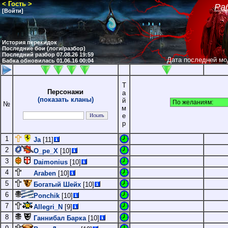
< Гость >
Ра
[Войти]
н
История перекидок
Последние бои (логи/разбор)
Последний разбор 07.08.26 19:59
Дата последней мо
Бабка обновилась 01.06.16 00:04
Т
Персонажи
а
(показать кланы)
й
№
м
е
р
1
Ja
[11]
2
O_pe_X
[10]
3
Daimonius
[10]
4
Araben
[10]
5
Богатый Шейх
[10]
6
Ponchik
[10]
7
Allegri_N
[9]
8
Ганнибал Барка
[10]