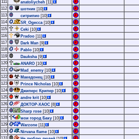
111
anatoliycheh
[11]
112
шотник
[10]
113
ситрипио
[10]
114
SR_Ogecca
[10]
115
Ceki
[10]
116
Pradoo
[11]
117
Dark Man
[9]
118
Pablo
[10]
119
Dauksha
[9]
120
ANARO
[10]
121
Mad_enemy
[10]
122
Македонец
[10]
123
Prince Nicholas
[10]
124
Джиперс Крипер
[10]
125
andre krit
[10]
126
ДОКТОР-ХАОС
[8]
127
Sharp rose
[10]
128
мои город Баку
[10]
129
Warzone
[11]
130
Nirvana flame
[10]
131
Не люблю людей
[10]