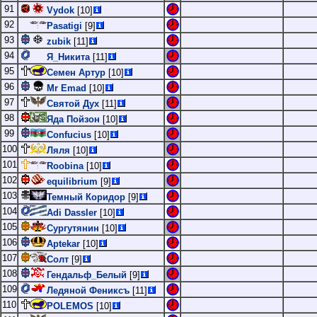
91
Vydok
[10]
92
Pasatigi
[9]
93
zubik
[11]
94
Я_Никита
[11]
95
Семен Артур
[10]
96
Mr Emad
[10]
97
Святой Дух
[11]
98
Яда Пойзон
[10]
99
Confucius
[10]
100
Ляля
[10]
101
Roobina
[10]
102
equilibrium
[9]
103
Темный Коридор
[9]
104
Adi Dassler
[10]
105
Сургутянин
[10]
106
Aptekar
[10]
107
Солт
[9]
108
Гендальф_Белый
[9]
109
Ледяной Фениксъ
[11]
110
POLEMOS
[10]