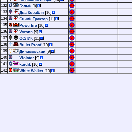
132
Голый
[9]
133
Два Корабля
[10]
134
Синий Трактор
[11]
135
Powerfire
[10]
136
Voronn
[9]
137
ОСЛИК
[11]
138
Bullet Proof
[10]
139
Динамовский
[9]
140
Violator
[9]
141
kurdik
[10]
142
White Walker
[10]