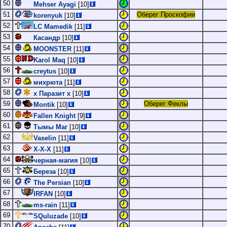
50
Mehser Ayagi
[10]
51
Оберег Проскофии
korenyuk
[10]
52
LC Mamedik
[11]
53
Касандр
[10]
54
MOONSTER
[11]
55
Karol Maq
[10]
56
creytus
[10]
57
михрюта
[11]
58
х Паразит х
[10]
59
Оберег Феклы
Montik
[10]
60
Fallen Knight
[9]
61
Тымы Маг
[10]
62
Vaselin
[11]
63
Х-Х-Х
[11]
64
черная-магия
[10]
65
Береза
[10]
66
The Persian
[10]
67
IRFAN
[10]
68
ms-rain
[11]
69
SQuluzade
[10]
70