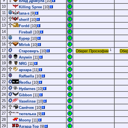
9
Влад Дракула
[10]
10
Killing Spree
[10]
11
lana-s
[9]
12
sherif
[10]
13
Fordd
[10]
14
Fireball
[10]
15
Курер
[10]
16
MIrlok
[10]
1
17
Староверъ
[10]
Оберег Проскофии
Обер
18
Anywin
[11]
19
NRG
[11]
20
архара
[11]
21
Raffaella
[10]
22
Якобы
[10]
23
Hydarnes
[10]
24
Gibbon
[11]
25
Vaselinse
[10]
26
Санёчек
[10]
27
тютелька
[9]
28
Moony
[11]
29
Азгард-Тор
[9]