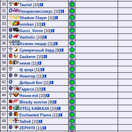
30
Tauriel
[10]
31
Генераллиссимус
[10]
32
Shadow Slayer
[11]
33
soniken
[10]
34
Gucci_Voron
[10]
35
Vanholic
[10]
36
Хозяин пещер
[11]
37
Сумеречный бард
[9]
38
Zauberer
[10]
39
неизв
[11]
40
dj qoqa
[11]
41
Новатор
[11]
42
Добрый Бог
[11]
43
Гадасса
[10]
44
House-md
[10]
45
Bloody sunrise
[9]
46
ОТЕЦ КАВКАЗА
[10]
47
Enchanted Flame
[11]
48
Забой
[10]
49
ZEPHYR
[11]