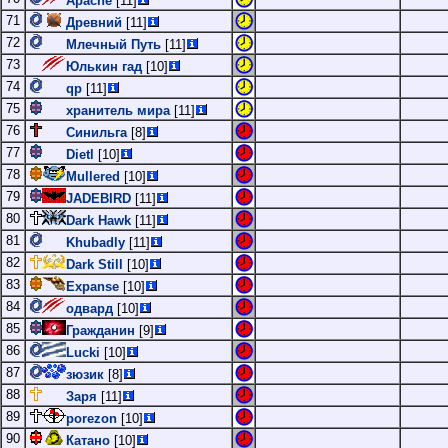
Apache
[11]
71
Древний
[11]
72
Млечный Путь
[11]
73
Юлькин гад
[10]
74
qp
[11]
75
хранитель мира
[11]
76
Синильга
[8]
77
Dietl
[10]
78
Mullered
[10]
79
JADEBIRD
[11]
80
Dark Hawk
[11]
81
Khubadly
[11]
82
Dark Still
[10]
83
Expanse
[10]
84
одвард
[10]
85
Гражданин
[9]
86
Lucki
[10]
87
зюзик
[8]
88
Заря
[11]
89
porezon
[10]
90
Катано
[10]