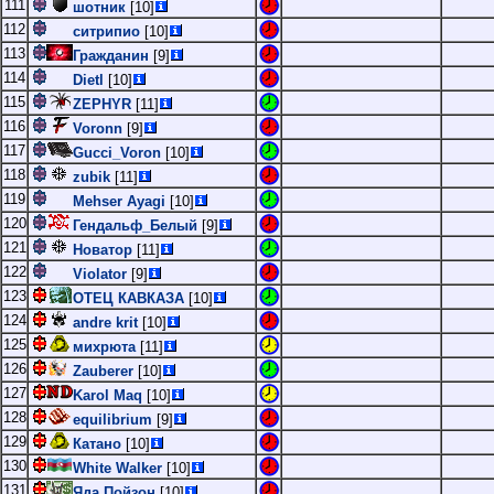
111
шотник
[10]
112
ситрипио
[10]
113
Гражданин
[9]
114
Dietl
[10]
115
ZEPHYR
[11]
116
Voronn
[9]
117
Gucci_Voron
[10]
118
zubik
[11]
119
Mehser Ayagi
[10]
120
Гендальф_Белый
[9]
121
Новатор
[11]
122
Violator
[9]
123
ОТЕЦ КАВКАЗА
[10]
124
andre krit
[10]
125
михрюта
[11]
126
Zauberer
[10]
127
Karol Maq
[10]
128
equilibrium
[9]
129
Катано
[10]
130
White Walker
[10]
131
Яда Пойзон
[10]