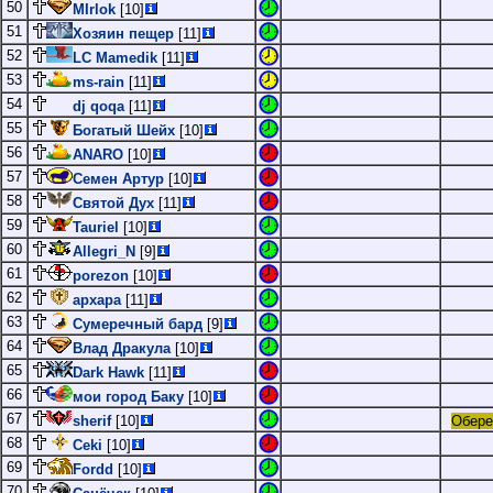
50
MIrlok
[10]
51
Хозяин пещер
[11]
52
LC Mamedik
[11]
53
ms-rain
[11]
54
dj qoqa
[11]
55
Богатый Шейх
[10]
56
ANARO
[10]
57
Семен Артур
[10]
58
Святой Дух
[11]
59
Tauriel
[10]
60
Allegri_N
[9]
61
porezon
[10]
62
архара
[11]
63
Сумеречный бард
[9]
64
Влад Дракула
[10]
65
Dark Hawk
[11]
66
мои город Баку
[10]
67
sherif
[10]
Обере
68
Ceki
[10]
69
Fordd
[10]
70