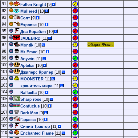
91
Fallen Knight
[9]
92
Mullered
[10]
93
Солт
[9]
94
Expanse
[10]
95
Два Корабля
[10]
96
JADEBIRD
[11]
97
Оберег Феклы
Montik
[10]
98
Mr Emad
[10]
99
Anywin
[11]
100
Aptekar
[10]
101
Джиперс Крипер
[10]
102
MOONSTER
[11]
103
хранитель мира
[11]
104
Raffaella
[10]
105
Sharp rose
[10]
106
Confucius
[10]
107
Dark Man
[9]
108
Гадасса
[10]
109
Синий Трактор
[11]
110
Enchanted Flame
[11]