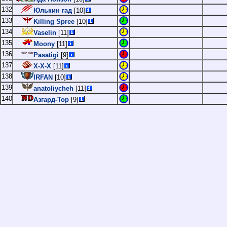
132
Юлькин гад
[10]
133
Killing Spree
[10]
134
Vaselin
[11]
135
Moony
[11]
136
Pasatigi
[9]
137
Х-Х-Х
[11]
138
IRFAN
[10]
139
anatoliycheh
[11]
140
Азгард-Тор
[9]