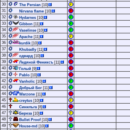
30
The Persian
[10]
31
Nirvana flame
[10]
32
Hydarnes
[10]
33
Gibbon
[11]
34
Vaselinse
[10]
35
Apache
[11]
36
kurdik
[10]
37
Khubadly
[11]
38
одвард
[10]
39
Ледяной Фениксъ
[11]
40
Голый
[9]
41
Pablo
[10]
42
Vanholic
[10]
43
Добрый Бог
[11]
44
Warzone
[11]
45
creytus
[10]
46
Синильга
[8]
47
Береза
[10]
48
Bullet Proof
[10]
49
House-md
[10]