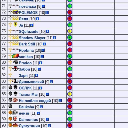
Санёчек
[10]
71
тютелька
[9]
72
POLEMOS
[10]
73
Ляля
[10]
74
Ja
[11]
75
SQuluzade
[10]
76
Shadow Slayer
[11]
77
Dark Still
[10]
78
Roobina
[10]
79
soniken
[10]
80
Pradoo
[11]
81
Забой
[10]
82
Заря
[11]
83
Динамовский
[9]
84
ОСЛИК
[11]
85
Тымы Маг
[10]
86
Не люблю людей
[10]
87
Dauksha
[9]
88
неизв
[11]
89
Daimonius
[10]
90
Сургутянин
[10]