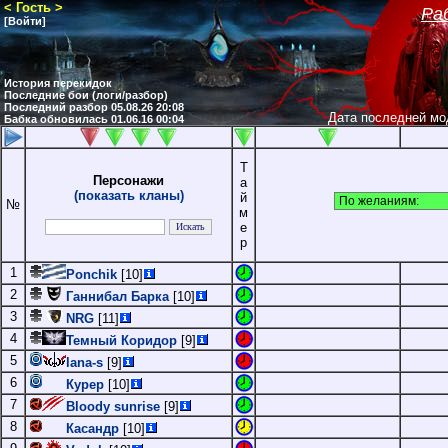
< Гость >
Ра
[Войти]
н
История перекидок
Последние бои (логи/разбор)
Последний разбор 05.08.26 20:08
Дата последней мо
Бабка обновилась 01.06.16 00:04
Т
Персонажи
а
(показать кланы)
й
№
м
е
р
1
Ponchik
[10]
2
Ганнибал Барка
[10]
3
NRG
[11]
4
Темный Коридор
[9]
5
lana-s
[9]
6
Курер
[10]
7
Bloody sunrise
[9]
8
Касандр
[10]