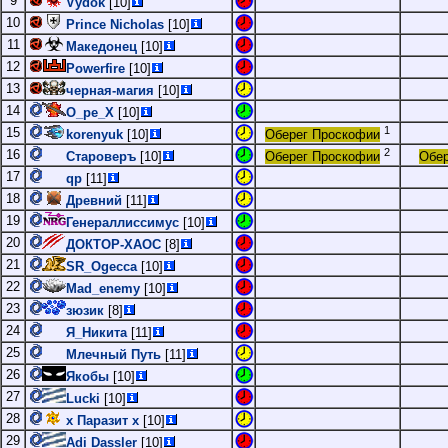
9
Vydok
[10]
10
Prince Nicholas
[10]
11
Македонец
[10]
12
Powerfire
[10]
13
черная-магия
[10]
14
O_pe_X
[10]
1
15
korenyuk
[10]
Оберег Проскофии
2
16
Староверъ
[10]
Оберег Проскофии
Обер
17
qp
[11]
18
Древний
[11]
19
Генераллиссимус
[10]
20
ДОКТОР-ХАОС
[8]
21
SR_Ogecca
[10]
22
Mad_enemy
[10]
23
зюзик
[8]
24
Я_Никита
[11]
25
Млечный Путь
[11]
26
Якобы
[10]
27
Lucki
[10]
28
х Паразит х
[10]
29
Adi Dassler
[10]