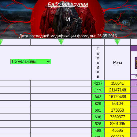
Рабочая группа
неопытных
Дата последней модификации формулы: 26.05.2016
П
о
х
о
Репа
д
о
в
358641
4237
21147148
1770
16129468
842
86104
829
173058
601
7369377
538
8201095
528
45695
498