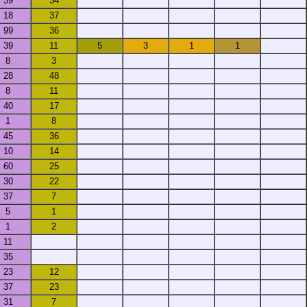
39
34
18
37
99
36
39
11
5
3
1
1
8
3
28
48
8
11
40
17
1
8
45
36
10
14
60
25
30
22
37
7
5
1
1
2
11
35
23
12
37
23
31
7