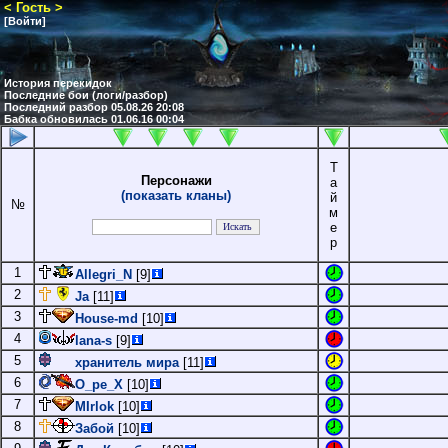
< Гость >
[Войти]
История перекидок
Последние бои (логи/разбор)
Последний разбор 05.08.26 20:08
Бабка обновилась 01.06.16 00:04
Т
Персонажи
а
(показать кланы)
й
№
м
е
р
1
Allegri_N
[9]
2
Ja
[11]
3
House-md
[10]
4
lana-s
[9]
5
хранитель мира
[11]
6
O_pe_X
[10]
7
MIrlok
[10]
8
Забой
[10]