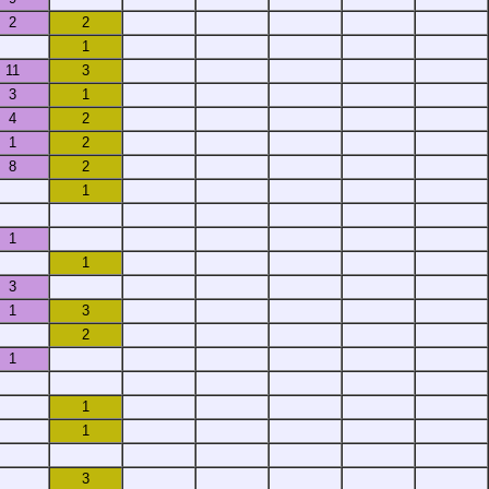
2
2
1
11
3
3
1
4
2
1
2
8
2
1
1
1
3
1
3
2
1
1
1
3