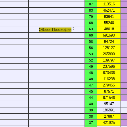
113516
87
462471
83
93641
79
55240
68
3
48018
63
Оберег Проскофии
691690
60
94724
58
125127
56
265899
53
139797
52
237596
49
673436
48
116238
48
279455
47
87571
45
671546
44
95147
40
186891
39
27887
38
421925
37