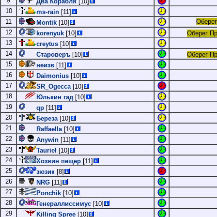
9
Два Корабля
[10]
10
ms-rain
[11]
11
Обере
Montik
[10]
12
korenyuk
[10]
Оберег П
13
creytus
[10]
14
Староверъ
[10]
Оберег П
15
неизв
[11]
16
Daimonius
[10]
17
SR_Ogecca
[10]
18
Юлькин гад
[10]
19
qp
[11]
20
Береза
[10]
21
Raffaella
[10]
22
Anywin
[11]
23
Tauriel
[10]
24
Хозяин пещер
[11]
25
зюзик
[8]
26
NRG
[11]
27
Ponchik
[10]
28
Генераллиссимус
[10]
29
Killing Spree
[10]