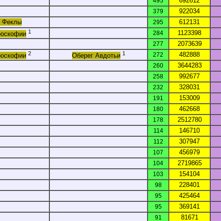
692612
495
922034
379
г Феклы
612131
295
1
1123398
284
роскофии
2073639
277
2
1
482888
272
роскофии
Оберег Авдотьи
3644283
260
992677
258
328031
232
153009
191
462668
180
2512780
178
146710
114
307947
112
456979
107
2719865
104
154104
103
228401
98
425464
95
369141
95
81671
91