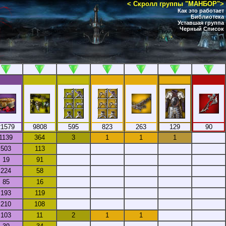
< Скролл группы "МАНБОР">
Как это работает
Библиотека
Уставшая группа
Черный Список
21579
9808
595
823
263
129
90
1139
364
3
1
1
1
503
113
19
91
224
58
85
16
193
119
210
108
103
11
2
1
1