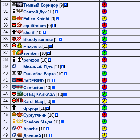
30
Темный Коридор
[9]
31
Святой Дух
[11]
32
Fallen Knight
[9]
33
equilibrium
[9]
34
sherif
[10]
35
Bloody sunrise
[9]
36
михрюта
[11]
37
soniken
[10]
38
porezon
[10]
39
Млечный Путь
[11]
40
Ганнибал Барка
[10]
41
JADEBIRD
[11]
42
Confucius
[10]
43
ОТЕЦ КАВКАЗА
[10]
44
Karol Maq
[10]
45
dj qoqa
[11]
46
Сургутянин
[10]
47
Shadow Slayer
[11]
48
Apache
[11]
49
Древний
[11]