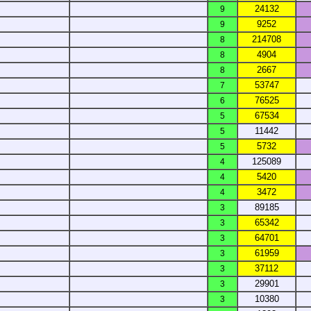
24132
9
9252
9
214708
8
4904
8
2667
8
53747
7
76525
6
67534
5
11442
5
5732
5
125089
4
5420
4
3472
4
89185
3
65342
3
64701
3
61959
3
37112
3
29901
3
10380
3