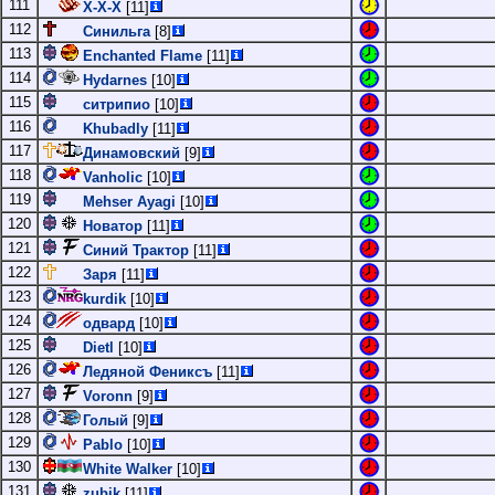
111
Х-Х-Х
[11]
112
Синильга
[8]
113
Enchanted Flame
[11]
114
Hydarnes
[10]
115
ситрипио
[10]
116
Khubadly
[11]
117
Динамовский
[9]
118
Vanholic
[10]
119
Mehser Ayagi
[10]
120
Новатор
[11]
121
Синий Трактор
[11]
122
Заря
[11]
123
kurdik
[10]
124
одвард
[10]
125
Dietl
[10]
126
Ледяной Фениксъ
[11]
127
Voronn
[9]
128
Голый
[9]
129
Pablo
[10]
130
White Walker
[10]
131
zubik
[11]