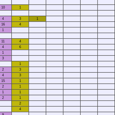
10
1
4
3
1
16
4
1
11
4
4
6
1
3
1
2
3
4
3
15
1
2
1
1
1
2
1
2
4
9