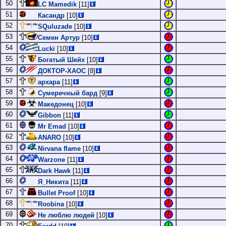
50
LC Mamedik
[11]
51
Касандр
[10]
52
SQuluzade
[10]
53
Семен Артур
[10]
54
Lucki
[10]
55
Богатый Шейх
[10]
56
ДОКТОР-ХАОС
[8]
57
архара
[11]
58
Сумеречный бард
[9]
59
Македонец
[10]
60
Gibbon
[11]
61
Mr Emad
[10]
62
ANARO
[10]
63
Nirvana flame
[10]
64
Warzone
[11]
65
Dark Hawk
[11]
66
Я_Никита
[11]
67
Bullet Proof
[10]
68
Roobina
[10]
69
Не люблю людей
[10]
70