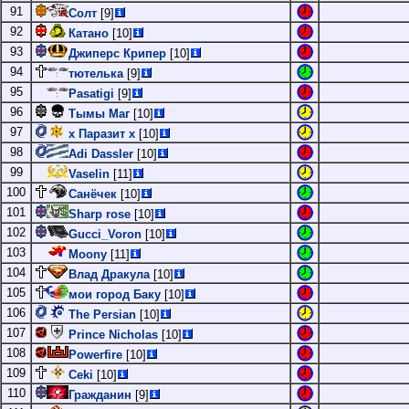
91
Солт
[9]
92
Катано
[10]
93
Джиперс Крипер
[10]
94
тютелька
[9]
95
Pasatigi
[9]
96
Тымы Маг
[10]
97
х Паразит х
[10]
98
Adi Dassler
[10]
99
Vaselin
[11]
100
Санёчек
[10]
101
Sharp rose
[10]
102
Gucci_Voron
[10]
103
Moony
[11]
104
Влад Дракула
[10]
105
мои город Баку
[10]
106
The Persian
[10]
107
Prince Nicholas
[10]
108
Powerfire
[10]
109
Ceki
[10]
110
Гражданин
[9]