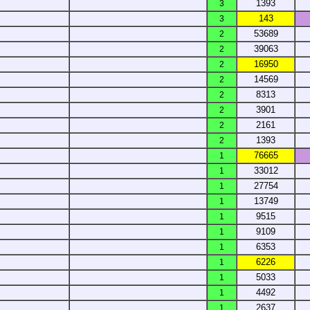
1393
3
143
3
53689
2
39063
2
16950
2
14569
2
8313
2
3901
2
2161
2
1393
2
76665
1
33012
1
27754
1
13749
1
9515
1
9109
1
6353
1
6226
1
5033
1
4492
1
2637
1