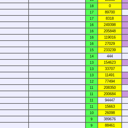
0
18
89700
17
8318
17
249398
16
205848
16
119016
16
27029
16
233239
15
444
14
154623
13
33707
13
11491
13
77494
12
208350
11
200684
11
94447
11
15663
11
26098
10
389676
9
88461
9