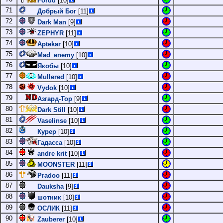
Fordd
[10]
71
Добрый Бог
[11]
72
Dark Man
[9]
73
ZEPHYR
[11]
74
Aptekar
[10]
75
Mad_enemy
[10]
76
Якобы
[10]
77
Mullered
[10]
78
Vydok
[10]
79
Азгард-Тор
[9]
80
Dark Still
[10]
81
Vaselinse
[10]
82
Курер
[10]
83
Гадасса
[10]
84
andre krit
[10]
85
MOONSTER
[11]
86
Pradoo
[11]
87
Dauksha
[9]
88
шотник
[10]
89
ОСЛИК
[11]
90
Zauberer
[10]