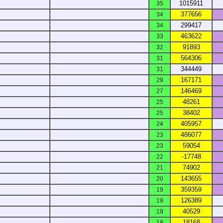
1015911
35
377656
34
299417
34
463622
33
91893
32
564306
31
344449
31
167171
29
146469
27
48261
25
38402
25
405957
24
486077
23
59054
23
-17748
22
74902
21
143655
20
359359
19
126389
19
40529
19
18168
18