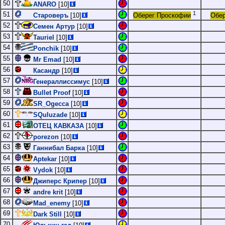
50
ANARO
[10]
1
51
Староверъ
[10]
Оберег Проскофии
Обер
52
Семен Артур
[10]
53
Tauriel
[10]
54
Ponchik
[10]
55
Mr Emad
[10]
56
Касандр
[10]
57
Генераллиссимус
[10]
58
Bullet Proof
[10]
59
SR_Ogecca
[10]
60
SQuluzade
[10]
61
ОТЕЦ КАВКАЗА
[10]
62
porezon
[10]
63
Ганнибал Барка
[10]
64
Aptekar
[10]
65
Vydok
[10]
66
Джиперс Крипер
[10]
67
andre krit
[10]
68
Mad_enemy
[10]
69
Dark Still
[10]
70