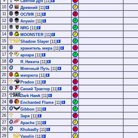
9
Святой Дух
[11]
10
Древний
[11]
11
ОСЛИК
[11]
12
Anywin
[11]
13
NRG
[11]
14
MOONSTER
[11]
15
Shadow Slayer
[11]
16
хранитель мира
[11]
17
архара
[11]
18
Я_Никита
[11]
19
Млечный Путь
[11]
20
михрюта
[11]
21
Pradoo
[11]
22
Синий Трактор
[11]
23
Dark Hawk
[11]
24
Enchanted Flame
[11]
25
Gibbon
[11]
26
Заря
[11]
27
Apache
[11]
28
Khubadly
[11]
29
Vaselin
[11]