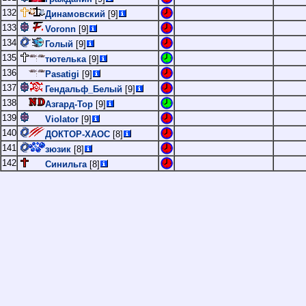
132
Динамовский
[9]
133
Voronn
[9]
134
Голый
[9]
135
тютелька
[9]
136
Pasatigi
[9]
137
Гендальф_Белый
[9]
138
Азгард-Тор
[9]
139
Violator
[9]
140
ДОКТОР-ХАОС
[8]
141
зюзик
[8]
142
Синильга
[8]