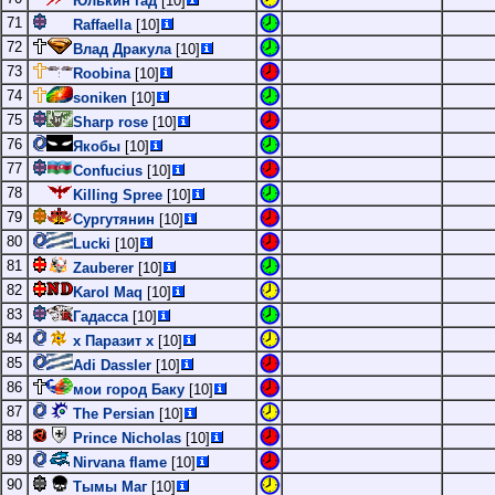
Юлькин гад
[10]
71
Raffaella
[10]
72
Влад Дракула
[10]
73
Roobina
[10]
74
soniken
[10]
75
Sharp rose
[10]
76
Якобы
[10]
77
Confucius
[10]
78
Killing Spree
[10]
79
Сургутянин
[10]
80
Lucki
[10]
81
Zauberer
[10]
82
Karol Maq
[10]
83
Гадасса
[10]
84
х Паразит х
[10]
85
Adi Dassler
[10]
86
мои город Баку
[10]
87
The Persian
[10]
88
Prince Nicholas
[10]
89
Nirvana flame
[10]
90
Тымы Маг
[10]