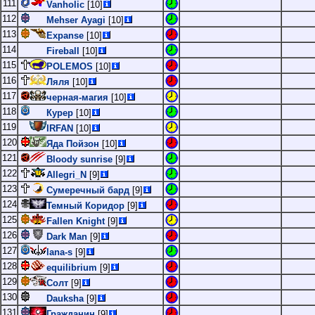
111
Vanholic
[10]
112
Mehser Ayagi
[10]
113
Expanse
[10]
114
Fireball
[10]
115
POLEMOS
[10]
116
Ляля
[10]
117
черная-магия
[10]
118
Курер
[10]
119
IRFAN
[10]
120
Яда Пойзон
[10]
121
Bloody sunrise
[9]
122
Allegri_N
[9]
123
Сумеречный бард
[9]
124
Темный Коридор
[9]
125
Fallen Knight
[9]
126
Dark Man
[9]
127
lana-s
[9]
128
equilibrium
[9]
129
Солт
[9]
130
Dauksha
[9]
131
Гражданин
[9]