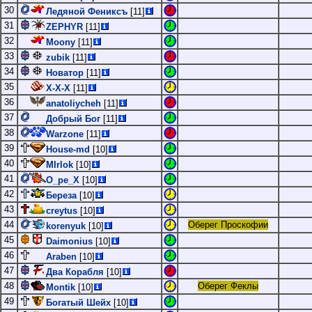
30
Ледяной Фениксъ
[11]
31
ZEPHYR
[11]
32
Moony
[11]
33
zubik
[11]
34
Новатор
[11]
35
Х-Х-Х
[11]
36
anatoliycheh
[11]
37
Добрый Бог
[11]
38
Warzone
[11]
39
House-md
[10]
40
MIrlok
[10]
41
O_pe_X
[10]
42
Береза
[10]
43
creytus
[10]
44
Оберег Проскофии
korenyuk
[10]
45
Daimonius
[10]
46
Araben
[10]
47
Два Корабля
[10]
48
Оберег Феклы
Montik
[10]
49
Богатый Шейх
[10]