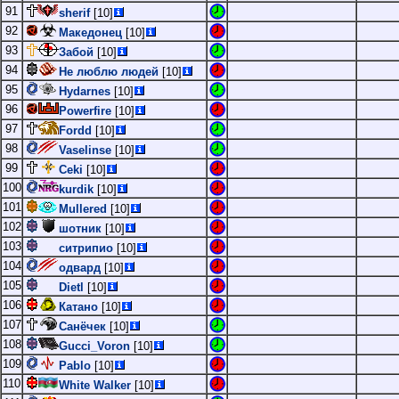
91
sherif
[10]
92
Македонец
[10]
93
Забой
[10]
94
Не люблю людей
[10]
95
Hydarnes
[10]
96
Powerfire
[10]
97
Fordd
[10]
98
Vaselinse
[10]
99
Ceki
[10]
100
kurdik
[10]
101
Mullered
[10]
102
шотник
[10]
103
ситрипио
[10]
104
одвард
[10]
105
Dietl
[10]
106
Катано
[10]
107
Санёчек
[10]
108
Gucci_Voron
[10]
109
Pablo
[10]
110
White Walker
[10]