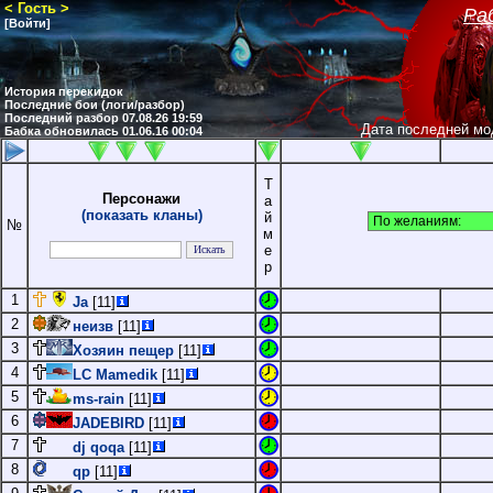
< Гость >
Ра
[Войти]
н
История перекидок
Последние бои (логи/разбор)
Последний разбор 07.08.26 19:59
Дата последней мо
Бабка обновилась 01.06.16 00:04
Т
Персонажи
а
(показать кланы)
й
№
м
е
р
1
Ja
[11]
2
неизв
[11]
3
Хозяин пещер
[11]
4
LC Mamedik
[11]
5
ms-rain
[11]
6
JADEBIRD
[11]
7
dj qoqa
[11]
8
qp
[11]